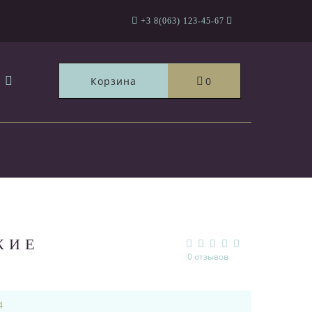
+3 8(063) 123-45-67
Корзина
0
КИЕ
0 отзывов
4