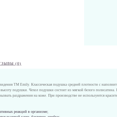
ТЗЫВЫ (0)
видения ТМ Emily. Классическая подушка средней плотности с наполнит
 высоту подушки. Чехол подушки состоит из мягкой белого полисатина.
 вызвать раздражения на коже. При производстве не используются краси
ативных реакций в организме;
ется пылевой клещ, бактерии, грибки;