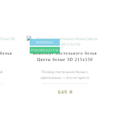
НОВИНКА
РЕКОМЕНДУЕМ
белья
Комплект постельного белья
0
Цветы белые 3D 215х150
ой
Почему постельное белье с
,
цветочками — это не просто
дными
красиво?Настроение: Просыпаться
и..
среди цветов — ..
649 ₴