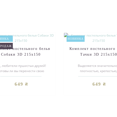
ИНКА
НОВИНКА
ПРОДАЖ
плект постельного белья
Комплект постельного 
Собаки 3D 215х150
Тачки 3D 215х15
, любители пушистых друзей!
Выделяется значительн
отовы ли вы перенести свою
плотностью, крепостью
любовь к четвероногим
долговечностью, превосхо
компаньонам в мир сл..
гигиеничными качествам
649 ₴
649 ₴