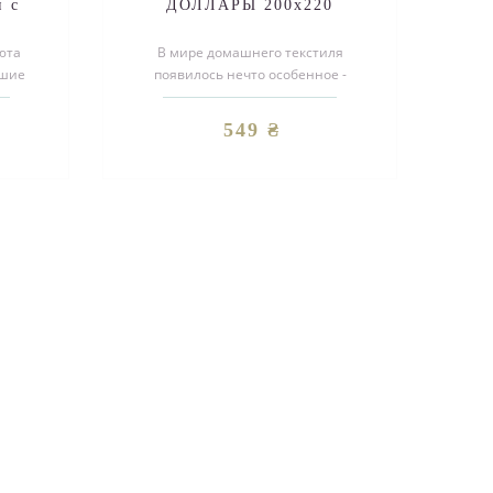
 с
ДОЛЛАРЫ 200х220
юта
В мире домашнего текстиля
чшие
появилось нечто особенное -
тов
постельное белье с долларами. Этот
уникальн..
549 ₴