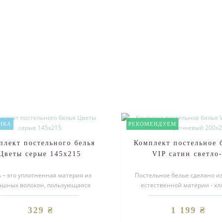
НКА
РЕКОМЕНДУЕМ
плект постельного белья
Комплект постельное 
Цветы серые 145х215
VIP сатин светло
коричневый 200х2
ь – это уплотненная материя из
Постельное белье сделано и
эшных волокон, пользующаяся
естественной материи - хл
шим спросом по причине своих
сатинового плетения. Сати
вы..
блестяща..
329 ₴
1 199 ₴