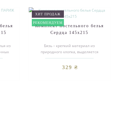
ХИТ ПРОДАЖ
РЕКОМЕНДУЕМ
белья
Комплект постельного белья
215
Сердца 145х215
лья из
Бязь – крепкий материал из
енных
природного хлопка, выделяется
ние
особенным переплетением ните, а
также шерша..
329 ₴