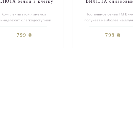
ЛЮТА белый в клетку
ВИЛЮТА оливковый
220х200
цветами 220х200
Комплекты этой линейки
Постельное белье ТМ Вил
ринадлежат к легкодоступной
получает наиболее наилу
пе для наших покупателей из-за
отклики. Дизайн комплек
экономной упа..
продуман технолога..
799 ₴
799 ₴