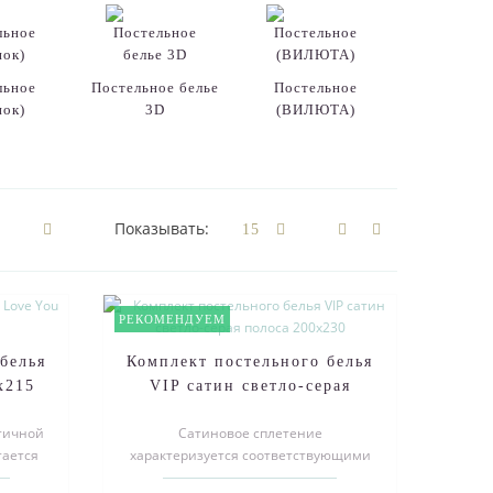
льное
Постельное белье
Постельное
пок)
3D
(ВИЛЮТА)
Двуспал
постельное
Показывать:
РЕКОМЕНДУЕМ
белья
Комплект постельного белья
х215
VIP сатин светло-серая
полоса 200х230
ктичной
Сатиновое сплетение
тается
характеризуется соответствующими
ного..
особенностями: принадлежит к