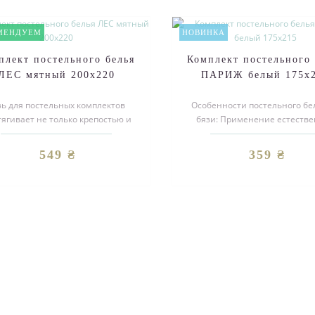
МЕНДУЕМ
НОВИНКА
плект постельного белья
Комплект постельного 
ЛЕС мятный 200х220
ПАРИЖ белый 175х
зь для постельных комплектов
Особенности постельного бе
ягивает не только крепостью и
бязи: Применение естеств
говечностью, но насыщенными
красителей. Прокрашива
цвет..
материа..
549 ₴
359 ₴