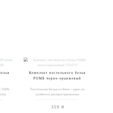
белья
Комплект постельного белья
-
РОМБ черно-оранжевый
30
175х215
з 100%
Постельное белье из бязи – один из
опка
особенно распространенных
н -
комплектов для сна. Это
естественный ма..
359 ₴