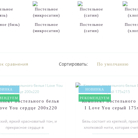
ное (бязь)
Постельное
Постельное
Посте
(микросатин)
(сатин)
(хло
Сортировать:
ок сравнения
ВИНКА
НОВИНКА
МЕНДУЕМ
РЕКОМЕНДУЕМ
плект постельного белья
Комплект постельного 
Love You сердце 200х220
I Love You серый 175
ский, яркий красноватый тон, и
Бязь состоит из крепкой, пра
прекрасное сердце в
хлопковой нити, которая счи
хитительном постельном белье
одним из фаворитов постель