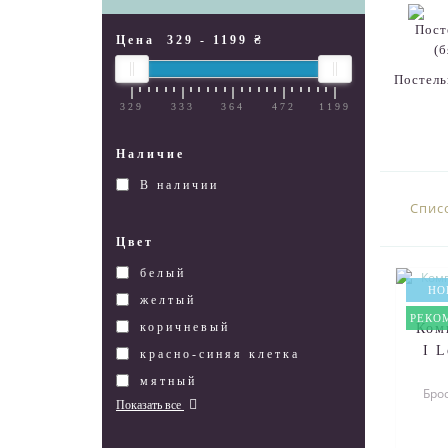
Цена
329
-
1199
₴
Постель
329
333
364
472
1199
Наличие
В наличии
Спис
Цвет
белый
НО
желтый
РЕКО
коричневый
Ком
I 
красно-синяя клетка
мятный
Бро
Показать все
вос