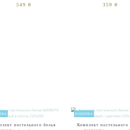
Love You "Серд..
549 ₴
359 ₴
НКА
НОВИНКА
плект постельного белья
Комплект постельного 