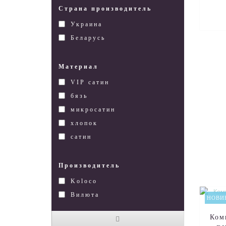
Страна производитель
Украина
Беларусь
Материал
VIP сатин
бязь
микросатин
хлопок
сатин
Производитель
Koloco
Вилюта
НОВИ
Ком