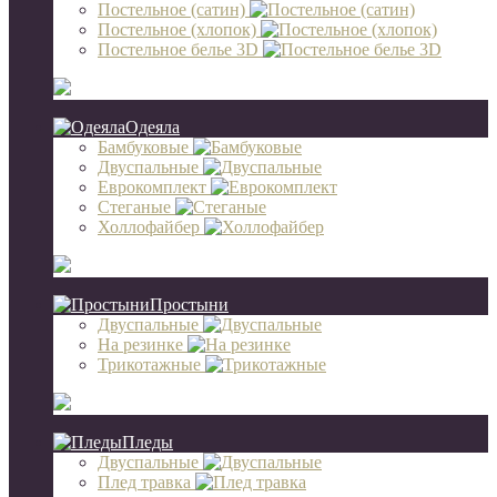
Постельное (сатин)
Постельное (хлопок)
Постельное белье 3D
Одеяла
Бамбуковые
Двуспальные
Еврокомплект
Стеганые
Холлофайбер
Простыни
Двуспальные
На резинке
Трикотажные
Пледы
Двуспальные
Плед травка