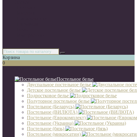
Одеяла
Простыни
Наволочки
Пододеяльники
Покрывала
Пледы
Наматрасники
Полотенца
Корзина
0
Список категорий
Постельное белье
Двуспальное постельное белье
Детское постельное белье
Подростковое белье
Полуторное постельное белье
Постельное (Беларусь)
Постельное (ВИЛЮТА)
Постельное (Еврокомплект)
Постельное (Украина)
Постельное (бязь)
Постельное (микросатин)