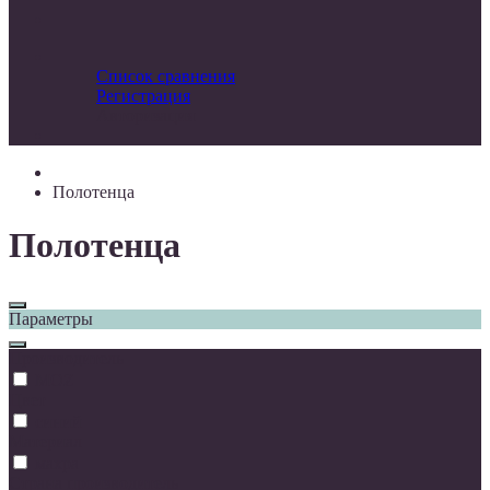
Список сравнения
Регистрация
Авторизация
Полотенца
Полотенца
Параметры
Производитель
MOZ
Цвет
синий
Материал
махра
Страна производитель