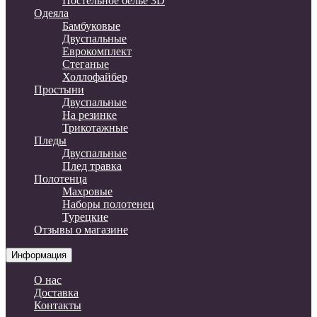
Постельное белье 3D
Одеяла
Бамбуковые
Двуспальные
Еврокомплект
Стеганые
Холлофайбер
Простыни
Двуспальные
На резинке
Трикотажные
Пледы
Двуспальные
Плед травка
Полотенца
Махровые
Наборы полотенец
Турецкие
Отзывы о магазине
Информация
О нас
Доставка
Контакты