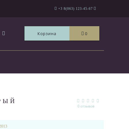
+3 8(063) 123-45-67
Корзина
0
РЫЙ
0 отзывов
2013