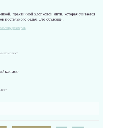
репкой, практичной хлопковой нити, которая считается
в постельного белья. Это объясняе..
таблицу размеров
й комплект
ый комплект
лект