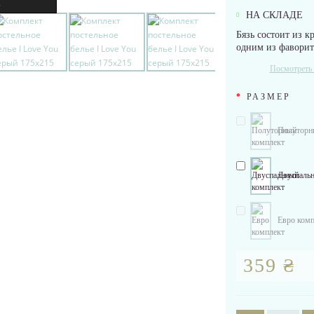
.
НА СКЛАДЕ
Бязь состоит из к
одним из фаворито
Посмотреть 
РАЗМЕР
Полуторны
Двуспальн
Евро комп
359 ₴