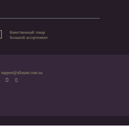
Качественный товар
большой ассортимент
support@alfasant.com.ua