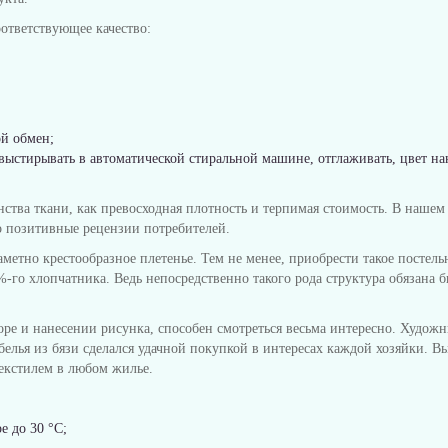
ответствующее качество:
ой обмен;
 выстирывать в автоматической стиральной машине, отглаживать, цвет н
тва ткани, как превосходная плотность и терпимая стоимость. В нашем 
о позитивные рецензии потребителей.
заметно крестообразное плетенье. Тем не менее, приобрести такое постельн
го хлопчатника. Ведь непосредственно такого рода структура обязана бы
ре и нанесении рисунка, способен смотреться весьма интересно. Худож
белья из бязи сделался удачной покупкой в интересах каждой хозяйки. В
екстилем в любом жилье.
е до 30 °C;